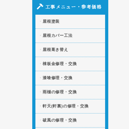
2026.05.09
「瓦屋根のズレ・割れの
原因と部分修理の方法」の記事を追加し
工事メニュー・参考価格
ました。
屋根塗装
2026.04.06
「スレート屋根の割れ・
欠けを放置するとどうなる？修理方法と
費用」の記事を追加しました。
屋根カバー工法
2026.03.11
「凍害による屋根への被
屋根葺き替え
害とは？起きやすい条件や予防策」の記
事を追加しました。
棟板金修理・交換
2026.01.20
「屋根の断熱・遮熱性を
向上させる方法とは？」の記事を追加し
漆喰修理・交換
ました。
雨樋の修理・交換
2025.12.09
「屋根の色褪せの原因と
は？美観と機能性を守る塗装タイミン
グ」の記事を追加しました。
軒天(軒裏)の修理・交換
破風の修理・交換