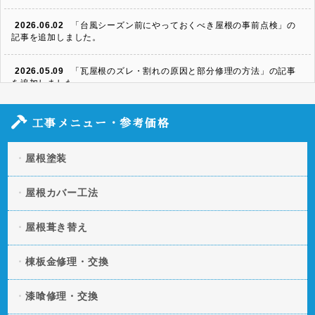
2026.06.02
「台風シーズン前にやっておくべき屋根の事前点検」の
記事を追加しました。
2026.05.09
「瓦屋根のズレ・割れの原因と部分修理の方法」の記事
を追加しました。
2026.04.06
「スレート屋根の割れ・欠けを放置するとどうなる？修
工事メニュー・参考価格
理方法と費用」の記事を追加しました。
屋根塗装
2026.03.11
「凍害による屋根への被害とは？起きやすい条件や予防
策」の記事を追加しました。
屋根カバー工法
2026.01.20
「屋根の断熱・遮熱性を向上させる方法とは？」の記事
を追加しました。
屋根葺き替え
2025.12.09
「屋根の色褪せの原因とは？美観と機能性を守る塗装タ
棟板金修理・交換
イミング」の記事を追加しました。
漆喰修理・交換