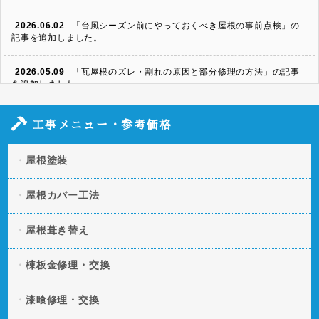
2026.06.02
「台風シーズン前にやっておくべき屋根の事前点検」の
記事を追加しました。
2026.05.09
「瓦屋根のズレ・割れの原因と部分修理の方法」の記事
を追加しました。
2026.04.06
「スレート屋根の割れ・欠けを放置するとどうなる？修
工事メニュー・参考価格
理方法と費用」の記事を追加しました。
屋根塗装
2026.03.11
「凍害による屋根への被害とは？起きやすい条件や予防
策」の記事を追加しました。
屋根カバー工法
2026.01.20
「屋根の断熱・遮熱性を向上させる方法とは？」の記事
を追加しました。
屋根葺き替え
2025.12.09
「屋根の色褪せの原因とは？美観と機能性を守る塗装タ
棟板金修理・交換
イミング」の記事を追加しました。
漆喰修理・交換