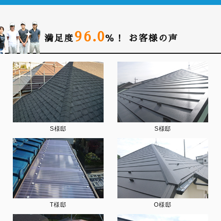
96.0
満足度
％！
お客様の声
S様邸
S様邸
T様邸
O様邸