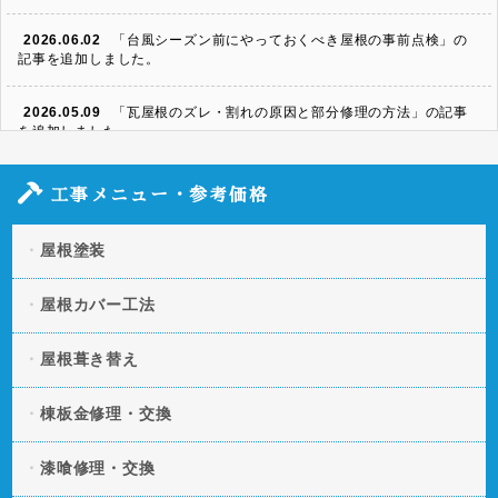
2026.06.02
「台風シーズン前にやっておくべき屋根の事前点検」の
記事を追加しました。
2026.05.09
「瓦屋根のズレ・割れの原因と部分修理の方法」の記事
を追加しました。
2026.04.06
「スレート屋根の割れ・欠けを放置するとどうなる？修
工事メニュー・参考価格
理方法と費用」の記事を追加しました。
屋根塗装
2026.03.11
「凍害による屋根への被害とは？起きやすい条件や予防
策」の記事を追加しました。
屋根カバー工法
2026.01.20
「屋根の断熱・遮熱性を向上させる方法とは？」の記事
を追加しました。
屋根葺き替え
2025.12.09
「屋根の色褪せの原因とは？美観と機能性を守る塗装タ
棟板金修理・交換
イミング」の記事を追加しました。
漆喰修理・交換