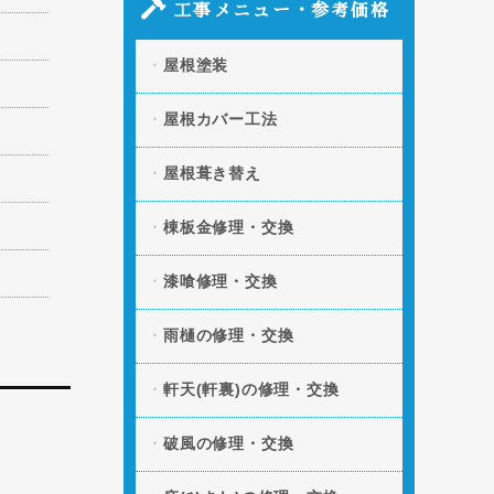
原因と部分修理の方法」の記事を追加し
工事メニュー・参考価格
ました。
屋根塗装
2026.04.06
「スレート屋根の割れ・
欠けを放置するとどうなる？修理方法と
費用」の記事を追加しました。
屋根カバー工法
2026.03.11
「凍害による屋根への被
屋根葺き替え
害とは？起きやすい条件や予防策」の記
事を追加しました。
棟板金修理・交換
2026.01.20
「屋根の断熱・遮熱性を
向上させる方法とは？」の記事を追加し
漆喰修理・交換
ました。
雨樋の修理・交換
2025.12.09
「屋根の色褪せの原因と
は？美観と機能性を守る塗装タイミン
グ」の記事を追加しました。
軒天(軒裏)の修理・交換
破風の修理・交換