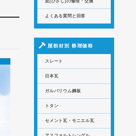
庇(ひさし)の修理・交換
よくある質問と回答
屋根材別 修理価格
スレート
日本瓦
ガルバリウム鋼板
トタン
セメント瓦・モニエル瓦
アスファルトシングル