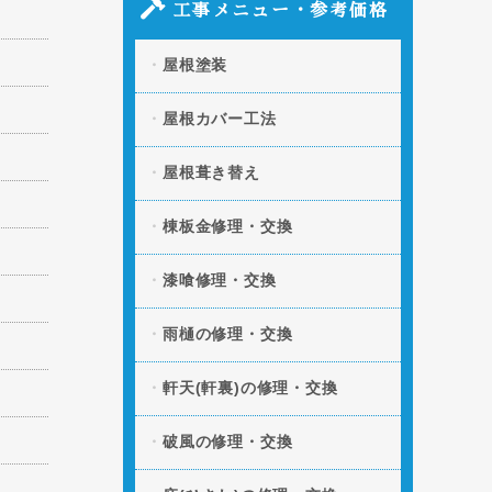
原因と部分修理の方法」の記事を追加し
工事メニュー・参考価格
ました。
屋根塗装
2026.04.06
「スレート屋根の割れ・
欠けを放置するとどうなる？修理方法と
費用」の記事を追加しました。
屋根カバー工法
2026.03.11
「凍害による屋根への被
屋根葺き替え
害とは？起きやすい条件や予防策」の記
事を追加しました。
棟板金修理・交換
2026.01.20
「屋根の断熱・遮熱性を
向上させる方法とは？」の記事を追加し
漆喰修理・交換
ました。
雨樋の修理・交換
2025.12.09
「屋根の色褪せの原因と
は？美観と機能性を守る塗装タイミン
グ」の記事を追加しました。
軒天(軒裏)の修理・交換
破風の修理・交換