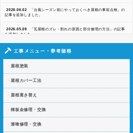
2026.06.02
「台風シーズン前にやっておくべき屋根の事前点検」の
記事を追加しました。
2026.05.09
「瓦屋根のズレ・割れの原因と部分修理の方法」の記事
を追加しました。
2026.04.06
「スレート屋根の割れ・欠けを放置するとどうなる？修
工事メニュー・参考価格
理方法と費用」の記事を追加しました。
屋根塗装
2026.03.11
「凍害による屋根への被害とは？起きやすい条件や予防
策」の記事を追加しました。
屋根カバー工法
2026.01.20
「屋根の断熱・遮熱性を向上させる方法とは？」の記事
を追加しました。
屋根葺き替え
2025.12.09
「屋根の色褪せの原因とは？美観と機能性を守る塗装タ
棟板金修理・交換
イミング」の記事を追加しました。
漆喰修理・交換