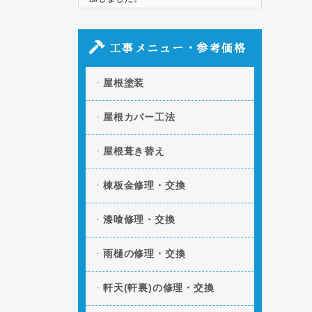
2026.05.09
「瓦屋根のズレ・割れの
原因と部分修理の方法」の記事を追加し
工事メニュー・参考価格
ました。
屋根塗装
2026.04.06
「スレート屋根の割れ・
欠けを放置するとどうなる？修理方法と
費用」の記事を追加しました。
屋根カバー工法
2026.03.11
「凍害による屋根への被
屋根葺き替え
害とは？起きやすい条件や予防策」の記
事を追加しました。
棟板金修理・交換
2026.01.20
「屋根の断熱・遮熱性を
向上させる方法とは？」の記事を追加し
漆喰修理・交換
ました。
雨樋の修理・交換
2025.12.09
「屋根の色褪せの原因と
は？美観と機能性を守る塗装タイミン
グ」の記事を追加しました。
軒天(軒裏)の修理・交換