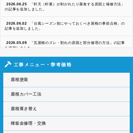
2026.06.25
「軒天（軒裏）が剥がれたり腐食する原因と補修方法」
の記事を追加しました。
2026.06.02
「台風シーズン前にやっておくべき屋根の事前点検」の
記事を追加しました。
2026.05.09
「瓦屋根のズレ・割れの原因と部分修理の方法」の記事
を追加しました。
2026.04.06
「スレート屋根の割れ・欠けを放置するとどうなる？修
工事メニュー・参考価格
理方法と費用」の記事を追加しました。
屋根塗装
2026.03.11
「凍害による屋根への被害とは？起きやすい条件や予防
策」の記事を追加しました。
屋根カバー工法
2026.01.20
「屋根の断熱・遮熱性を向上させる方法とは？」の記事
を追加しました。
屋根葺き替え
2025.12.09
「屋根の色褪せの原因とは？美観と機能性を守る塗装タ
棟板金修理・交換
イミング」の記事を追加しました。