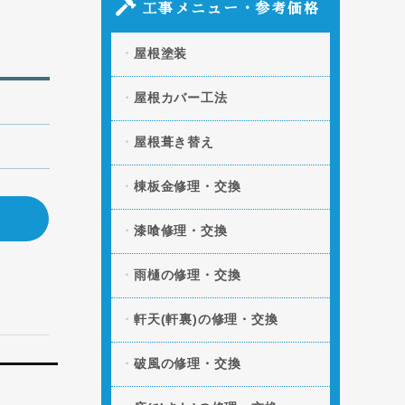
原因と部分修理の方法」の記事を追加し
工事メニュー・参考価格
ました。
屋根塗装
2026.04.06
「スレート屋根の割れ・
欠けを放置するとどうなる？修理方法と
費用」の記事を追加しました。
屋根カバー工法
2026.03.11
「凍害による屋根への被
屋根葺き替え
害とは？起きやすい条件や予防策」の記
事を追加しました。
棟板金修理・交換
2026.01.20
「屋根の断熱・遮熱性を
向上させる方法とは？」の記事を追加し
漆喰修理・交換
ました。
雨樋の修理・交換
2025.12.09
「屋根の色褪せの原因と
は？美観と機能性を守る塗装タイミン
グ」の記事を追加しました。
軒天(軒裏)の修理・交換
破風の修理・交換