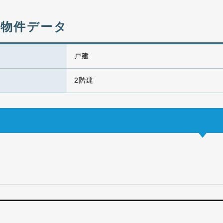
物件データ
戸建
2階建